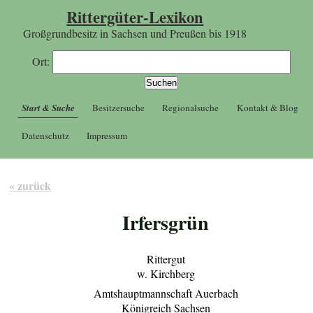
Rittergüter-Lexikon
Großgrundbesitz in Sachsen und Preußen bis 1918
Ort:
Start & Suche
Besitzersuche
Regionalsuche
Kontakt & Blog
Datenschutz
Impressum
« zurück
Irfersgrün
Rittergut
w. Kirchberg
Amtshauptmannschaft Auerbach
Königreich Sachsen