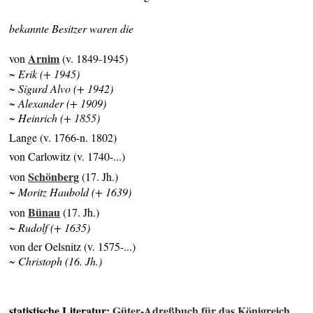
bekannte Besitzer waren die
Arnim
von
(v. 1849-1945)
~ Erik (+ 1945)
~ Sigurd Alvo (+ 1942)
~ Alexander (+ 1909)
~ Heinrich (+ 1855)
Lange (v. 1766-n. 1802)
von Carlowitz (v. 1740-...)
Schönberg
von
(17. Jh.)
~ Moritz Haubold (+ 1639)
Bünau
von
(17. Jh.)
~ Rudolf (+ 1635)
von der Oelsnitz (v. 1575-...)
~ Christoph (16. Jh.)
statistische Literatur:
Güter-Adreßbuch für das Königreich