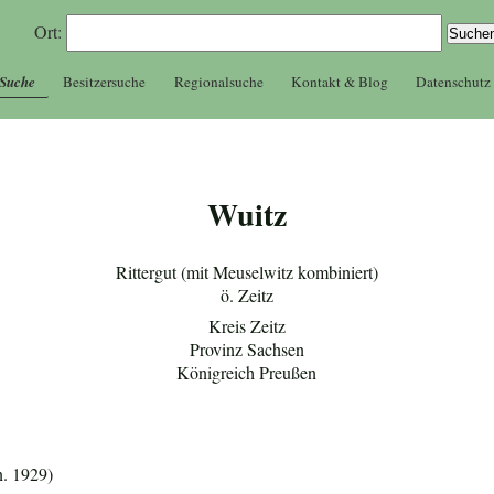
Ort:
 Suche
Besitzersuche
Regionalsuche
Kontakt & Blog
Datenschutz
Wuitz
Rittergut (mit Meuselwitz kombiniert)
ö. Zeitz
Kreis Zeitz
Provinz Sachsen
Königreich Preußen
n. 1929)