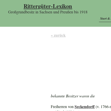
Rittergüter-Lexikon
Großgrundbesitz in Sachsen und Preußen bis 1918
Start &
« zurück
bekannte Besitzer waren die
Seckendorff
Freiherren von
(v. 1766-