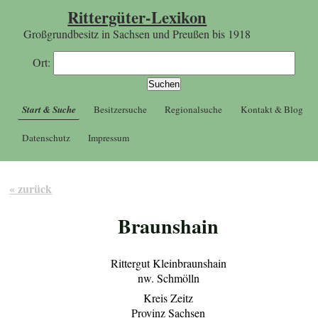
Rittergüter-Lexikon
Großgrundbesitz in Sachsen und Preußen bis 1918
Ort:
Start & Suche
Besitzersuche
Regionalsuche
Kontakt & Blog
Datenschutz
Impressum
« zurück
Braunshain
Rittergut Kleinbraunshain
nw. Schmölln
Kreis Zeitz
Provinz Sachsen