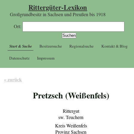
Rittergüter-Lexikon
Großgrundbesitz in Sachsen und Preußen bis 1918
Ort:
Start & Suche
Besitzersuche
Regionalsuche
Kontakt & Blog
Datenschutz
Impressum
« zurück
Pretzsch (Weißenfels)
Rittergut
sw. Teuchern
Kreis Weißenfels
Provinz Sachsen