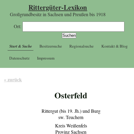
Rittergüter-Lexikon
Großgrundbesitz in Sachsen und Preußen bis 1918
Ort:
Start & Suche
Besitzersuche
Regionalsuche
Kontakt & Blog
Datenschutz
Impressum
« zurück
Osterfeld
Rittergut (bis 19. Jh.) und Burg
sw. Teuchern
Kreis Weißenfels
Provinz Sachsen