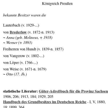
Königreich Preußen
bekannte Besitzer waren die
Lauterbach (v. 1929-...)
Brederlow
von
(v. 1872-n. 1913)
~ Anna (geb. Molineus, + 1918)
~ Werner (+ 1893)
Freiherren von Hundt (v. 1839-n. 1857)
von Vangerow (v. 1802-...)
von Löper (v. 1766-...)
von Weise (v. 1671-n. 1679)
~ Otto (17. Jh.)
statistische Literatur:
Güter-Adreßbuch für die Provinz Sachse
1906, 206; 1913, 184; 1929, 205
Handbuch des Grundbesitzes im Deutschen Reiche
- I, V, 1880,
18; 1899, 364