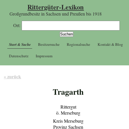
Rittergüter-Lexikon
Großgrundbesitz in Sachsen und Preußen bis 1918
Ort:
Start & Suche
Besitzersuche
Regionalsuche
Kontakt & Blog
Datenschutz
Impressum
« zurück
Tragarth
Rittergut
ö. Merseburg
Kreis Merseburg
Provinz Sachsen