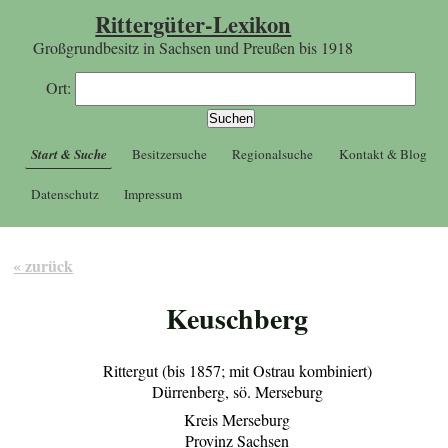
Rittergüter-Lexikon
Großgrundbesitz in Sachsen und Preußen bis 1918
Ort:
Start & Suche
Besitzersuche
Regionalsuche
Kontakt & Blog
Datenschutz
Impressum
« zurück
Keuschberg
Rittergut (bis 1857; mit Ostrau kombiniert)
Dürrenberg, sö. Merseburg
Kreis Merseburg
Provinz Sachsen