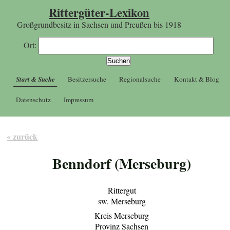
Rittergüter-Lexikon
Großgrundbesitz in Sachsen und Preußen bis 1918
Ort:
Start & Suche
Besitzersuche
Regionalsuche
Kontakt & Blog
Datenschutz
Impressum
« zurück
Benndorf (Merseburg)
Rittergut
sw. Merseburg
Kreis Merseburg
Provinz Sachsen