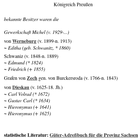
Königreich Preußen
bekannte Besitzer waren die
Gewerkschaft Michel (v. 1929-...)
Werneburg
von
(v. 1899-n. 1913)
~ Editha (geb. Schwanitz, * 1860)
Schwaniz (v. 1848-n. 1889)
~ Edmund (* 1824)
~ Friedrich (+ 1855)
Zech
Grafen von
gen. von Burckersroda (v. 1766-n. 1843)
Dieskau
von
(v. 1625-18. Jh.)
~ Carl Volrad (* 1672)
~ Gustav Carl (* 1634)
~ Hieronymus (+ 1641)
~ Hieronymus (+ 1625)
statistische Literatur:
Güter-Adreßbuch für die Provinz Sachse