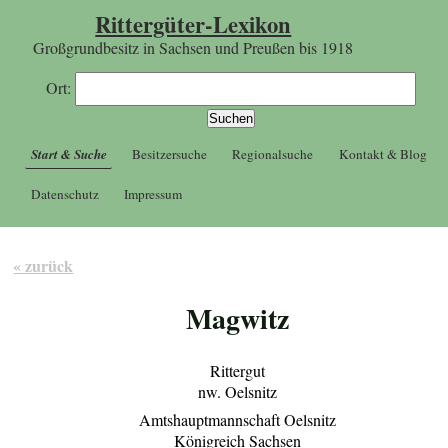
Rittergüter-Lexikon
Großgrundbesitz in Sachsen und Preußen bis 1918
Ort:
Start & Suche
Besitzersuche
Regionalsuche
Kontakt & Blog
Datenschutz
Impressum
« zurück
Magwitz
Rittergut
nw. Oelsnitz
Amtshauptmannschaft Oelsnitz
Königreich Sachsen