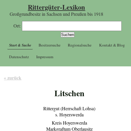
Rittergüter-Lexikon
Großgrundbesitz in Sachsen und Preußen bis 1918
Ort:
Start & Suche
Besitzersuche
Regionalsuche
Kontakt & Blog
Datenschutz
Impressum
« zurück
Litschen
Rittergut (Herrschaft Lohsa)
s. Hoyerswerda
Kreis Hoyerswerda
Markgraftum Oberlausitz