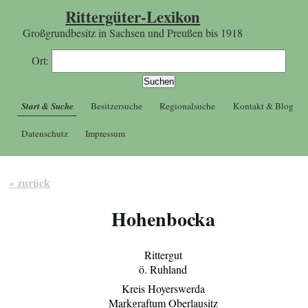
Rittergüter-Lexikon
Großgrundbesitz in Sachsen und Preußen bis 1918
Ort:
Start & Suche
Besitzersuche
Regionalsuche
Kontakt & Blog
Datenschutz
Impressum
« zurück
Hohenbocka
Rittergut
ö. Ruhland
Kreis Hoyerswerda
Markgraftum Oberlausitz