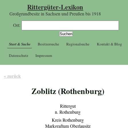
Rittergüter-Lexikon
Großgrundbesitz in Sachsen und Preußen bis 1918
Ort:
Start & Suche
Besitzersuche
Regionalsuche
Kontakt & Blog
Datenschutz
Impressum
« zurück
Zoblitz (Rothenburg)
Rittergut
n. Rothenburg
Kreis Rothenburg
Markgraftum Oberlausitz