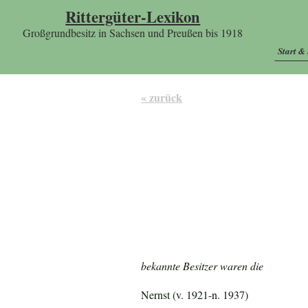
Rittergüter-Lexikon
Großgrundbesitz in Sachsen und Preußen bis 1918
Start &
« zurück
bekannte Besitzer waren die
Nernst (v. 1921-n. 1937)