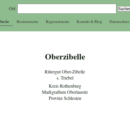
Ort:
 Suche
Besitzersuche
Regionalsuche
Kontakt & Blog
Datenschutz
Oberzibelle
Rittergut Ober-Zibelle
s. Triebel
Kreis Rothenburg
Markgraftum Oberlausitz
Provinz Schlesien