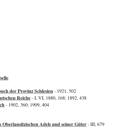
belle
uch der Provinz Schlesien
- 1921, 502
utschen Reiche
- I, VI, 1880, 168; 1892, 438
uch
- 1902, 360; 1909, 404
s Oberlausitzischen Adels und seiner Güter
- III, 679