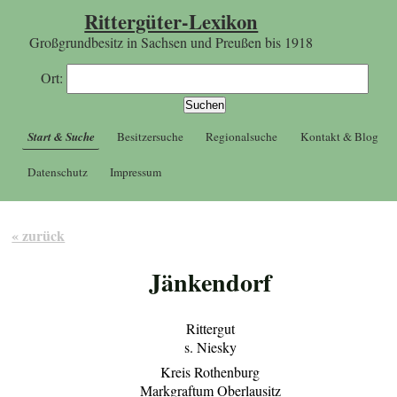
Rittergüter-Lexikon
Großgrundbesitz in Sachsen und Preußen bis 1918
Ort:
Start & Suche
Besitzersuche
Regionalsuche
Kontakt & Blog
Datenschutz
Impressum
« zurück
Jänkendorf
Rittergut
s. Niesky
Kreis Rothenburg
Markgraftum Oberlausitz