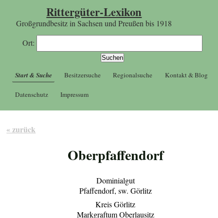
Rittergüter-Lexikon
Großgrundbesitz in Sachsen und Preußen bis 1918
Ort:
Start & Suche
Besitzersuche
Regionalsuche
Kontakt & Blog
Datenschutz
Impressum
« zurück
Oberpfaffendorf
Dominialgut
Pfaffendorf, sw. Görlitz
Kreis Görlitz
Markgraftum Oberlausitz