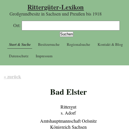
Rittergüter-Lexikon
Großgrundbesitz in Sachsen und Preußen bis 1918
Ort:
Start & Suche
Besitzersuche
Regionalsuche
Kontakt & Blog
Datenschutz
Impressum
« zurück
Bad Elster
Rittergut
s. Adorf
Amtshauptmannschaft Oelsnitz
Königreich Sachsen