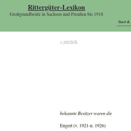
Rittergüter-Lexikon
Großgrundbesitz in Sachsen und Preußen bis 1918
Start &
« zurück
bekannte Besitzer waren die
Engert (v. 1921-n. 1926)