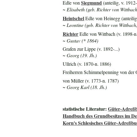
Siegmund
Edle von
(anteilig, v. 1912
~ Elisabeth (geb. Richter von Wittbac
Heintschel
Edle von Heinegg (anteilig
~ Leontine (geb. Richter von Wittbach
Richter
Edle von Wittbach (v. 1898-n
~ Gustav (* 1864)
Grafen zur Lippe (v. 1892-...)
~ Georg (19. Jh.)
Ullrich (v. 1870-n. 1886)
Freiherren Schimmelpenning von der 
von Müller (v. 1773-n. 1787)
~ Georg Karl (18. Jh.)
statistische Literatur:
Güter-Adreßb
Handbuch des Grundbesitzes im De
Korn's Schlesisches Güter-Adreßb