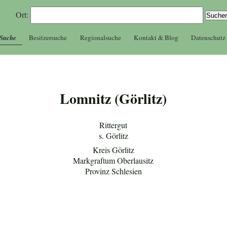
Ort:
 Suche
Besitzersuche
Regionalsuche
Kontakt & Blog
Datenschutz
Lomnitz (Görlitz)
Rittergut
s. Görlitz
Kreis Görlitz
Markgraftum Oberlausitz
Provinz Schlesien