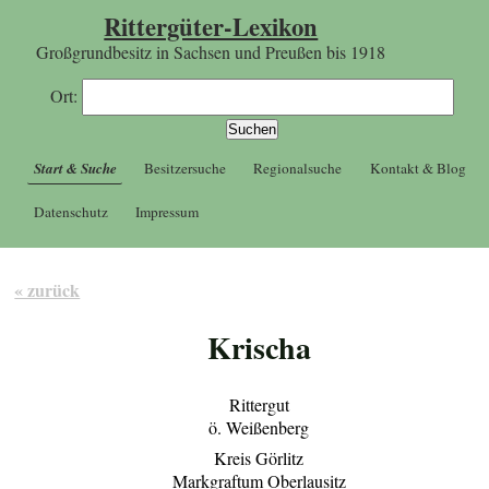
Rittergüter-Lexikon
Großgrundbesitz in Sachsen und Preußen bis 1918
Ort:
Start & Suche
Besitzersuche
Regionalsuche
Kontakt & Blog
Datenschutz
Impressum
« zurück
Krischa
Rittergut
ö. Weißenberg
Kreis Görlitz
Markgraftum Oberlausitz