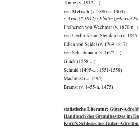
Tonne (v. 1912-...)
Metzsch
von
(v. 1880-n. 1909)
~ Arno (* 1842) / Elmire (geb. von Po
Freiherren von Wechmar (v. 1870-n. 
von Uechtritz und Steinkirch (v. 1845-.
Edlen von Seidel (v. 1769-1817)
von Schachmann (v. 1672-...)
Glück (1558-...)
Schmid (1495-...; 1551-1558)
Machmist (...-1495)
Bramst (v. 1455-n. 1475)
statistische Literatur:
Güter-Adreßb
Handbuch des Grundbesitzes im De
Korn's Schlesisches Güter-Adreßb