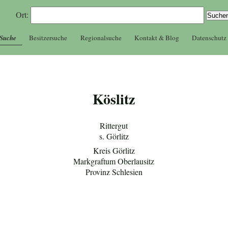
Ort:
 Suche
Besitzersuche
Regionalsuche
Kontakt & Blog
Datenschutz
Köslitz
Rittergut
s. Görlitz
Kreis Görlitz
Markgraftum Oberlausitz
Provinz Schlesien