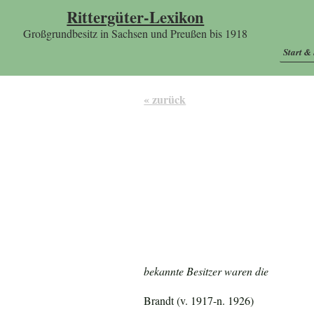
Rittergüter-Lexikon
Großgrundbesitz in Sachsen und Preußen bis 1918
Start &
« zurück
bekannte Besitzer waren die
Brandt (v. 1917-n. 1926)