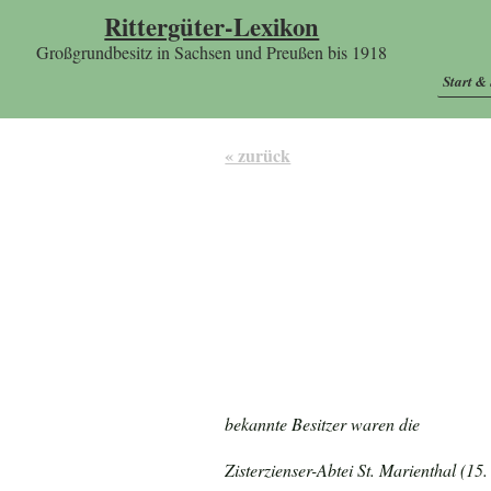
Rittergüter-Lexikon
Großgrundbesitz in Sachsen und Preußen bis 1918
Start &
« zurück
bekannte Besitzer waren die
Zisterzienser-Abtei St. Marienthal
(15.