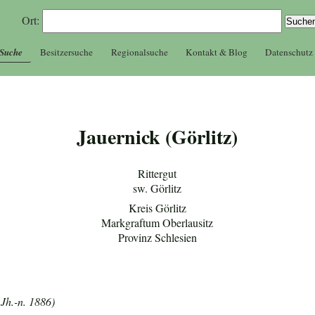
Ort:
 Suche
Besitzersuche
Regionalsuche
Kontakt & Blog
Datenschutz
Jauernick (Görlitz)
Rittergut
sw. Görlitz
Kreis Görlitz
Markgraftum Oberlausitz
Provinz Schlesien
 Jh.-n. 1886)