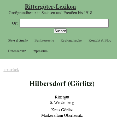
Rittergüter-Lexikon
Großgrundbesitz in Sachsen und Preußen bis 1918
Ort:
Start & Suche
Besitzersuche
Regionalsuche
Kontakt & Blog
Datenschutz
Impressum
« zurück
Hilbersdorf (Görlitz)
Rittergut
ö. Weißenberg
Kreis Görlitz
Markgraftum Oberlausitz