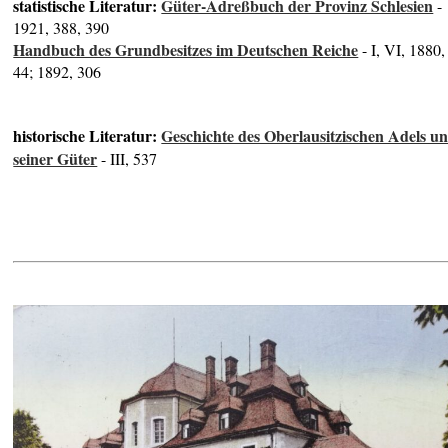
statistische Literatur:
Güter-Adreßbuch der Provinz Schlesien
-
1921, 388, 390
Handbuch des Grundbesitzes im Deutschen Reiche
- I, VI, 1880,
44; 1892, 306
historische Literatur:
Geschichte des Oberlausitzischen Adels u
seiner Güter
- III, 537