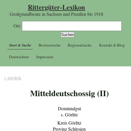
Rittergüter-Lexikon
Großgrundbesitz in Sachsen und Preußen bis 1918
Ort:
Start & Suche
Besitzersuche
Regionalsuche
Kontakt & Blog
Datenschutz
Impressum
« zurück
Mitteldeutschossig (II)
Dominialgut
s. Görlitz
Kreis Görlitz
Provinz Schlesien