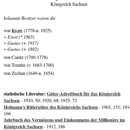
Königreich Sachsen
bekannte Besitzer waren die
Kyaw
von
(1778-n. 1925)
~ Ernst (* 1865)
~ Gustav (+ 1917)
~ Gustav (+ 1882)
von Canitz (1700-1778)
von Temritz (v. 1683-1700)
von Zechau (1649-n. 1654)
statistische Literatur:
Güter-Adreßbuch für das Königreich
Sachsen
- 1910, 50; 1920, 68; 1925, 72
Hofmann's Rittergüter des Königreichs Sachsen
- 1901, 151; 191
166
Jahrbuch des Vermögens und Einkommens der Millionäre im
Königreich Sachsen
- 1912, 186