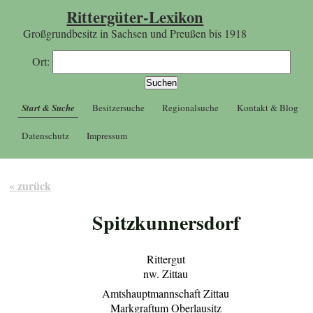
Rittergüter-Lexikon
Großgrundbesitz in Sachsen und Preußen bis 1918
Ort:
Start & Suche
Besitzersuche
Regionalsuche
Kontakt & Blog
Datenschutz
Impressum
« zurück
Spitzkunnersdorf
Rittergut
nw. Zittau
Amtshauptmannschaft Zittau
Markgraftum Oberlausitz