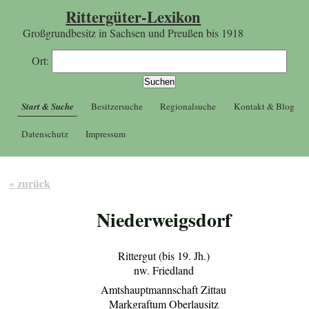
Rittergüter-Lexikon
Großgrundbesitz in Sachsen und Preußen bis 1918
Ort:
Start & Suche
Besitzersuche
Regionalsuche
Kontakt & Blog
Datenschutz
Impressum
« zurück
Niederweigsdorf
Rittergut (bis 19. Jh.)
nw. Friedland
Amtshauptmannschaft Zittau
Markgraftum Oberlausitz