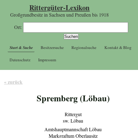
Rittergüter-Lexikon
Großgrundbesitz in Sachsen und Preußen bis 1918
Ort:
Start & Suche
Besitzersuche
Regionalsuche
Kontakt & Blog
Datenschutz
Impressum
« zurück
Spremberg (Löbau)
Rittergut
sw. Löbau
Amtshauptmannschaft Löbau
Markgraftum Oberlausitz