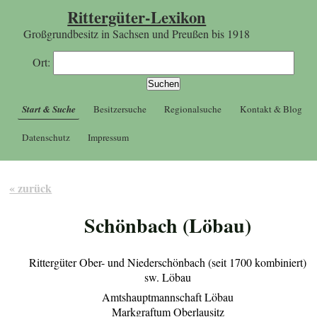
Rittergüter-Lexikon
Großgrundbesitz in Sachsen und Preußen bis 1918
Ort:
Start & Suche
Besitzersuche
Regionalsuche
Kontakt & Blog
Datenschutz
Impressum
« zurück
Schönbach (Löbau)
Rittergüter Ober- und Niederschönbach (seit 1700 kombiniert)
sw. Löbau
Amtshauptmannschaft Löbau
Markgraftum Oberlausitz