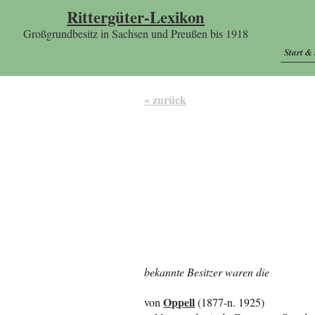
Rittergüter-Lexikon
Großgrundbesitz in Sachsen und Preußen bis 1918
Start &
« zurück
bekannte Besitzer waren die
Oppell
von
(1877-n. 1925)