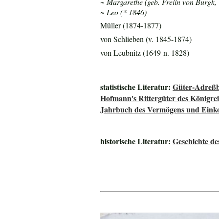
~ Margarethe (geb. Freiin von Burgk,
~ Leo (* 1846)
Müller (1874-1877)
von Schlieben (v. 1845-1874)
von Leubnitz (1649-n. 1828)
statistische Literatur:
Güter-Adreßb
Hofmann's Rittergüter des Königre
Jahrbuch des Vermögens und Einko
historische Literatur:
Geschichte de