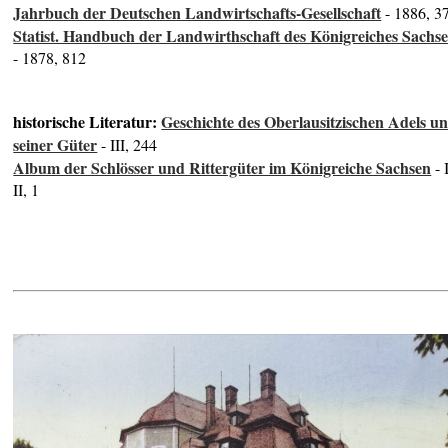
Jahrbuch der Deutschen Landwirtschafts-Gesellschaft
- 1886, 3
Statist. Handbuch der Landwirthschaft des Königreiches Sachs
- 1878, 812
historische Literatur:
Geschichte des Oberlausitzischen Adels u
seiner Güter
- III, 244
Album der Schlösser und Rittergüter im Königreiche Sachsen
- I
II, 1