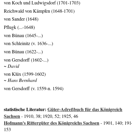
von Koch und Ludwigsdorf (1701-1703)
Reichwald von Kämpfen (1648-1701)
von Sander (1648)
Pflugk (...-1648)
von Bünau (1645-...)
von Schleinitz (v. 1636-...)
von Bünau (1622-...)
von Gersdorff (1602-...)
~ David
von Klüx (1599-1602)
~ Hans Bernhard
von Gersdorff (v. 1559-n. 1594)
statistische Literatur:
Güter-Adreßbuch für das Königreich
Sachsen
- 1910, 38; 1920, 52; 1925, 46
Hofmann's Rittergüter des Königreichs Sachsen
- 1901, 140; 191
153