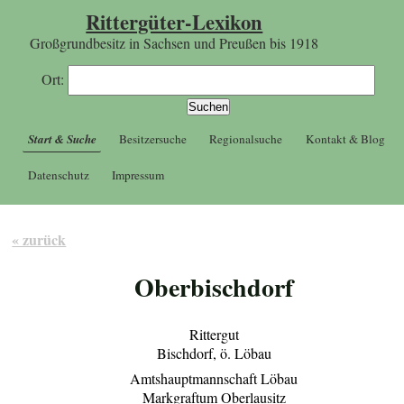
Rittergüter-Lexikon
Großgrundbesitz in Sachsen und Preußen bis 1918
Ort:
Start & Suche
Besitzersuche
Regionalsuche
Kontakt & Blog
Datenschutz
Impressum
« zurück
Oberbischdorf
Rittergut
Bischdorf, ö. Löbau
Amtshauptmannschaft Löbau
Markgraftum Oberlausitz