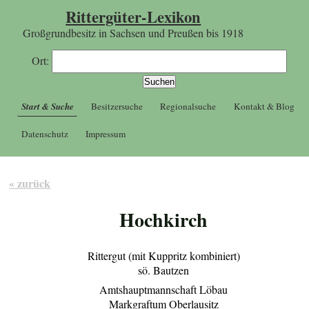
Rittergüter-Lexikon
Großgrundbesitz in Sachsen und Preußen bis 1918
Ort:
Start & Suche
Besitzersuche
Regionalsuche
Kontakt & Blog
Datenschutz
Impressum
« zurück
Hochkirch
Rittergut (mit Kuppritz kombiniert)
sö. Bautzen
Amtshauptmannschaft Löbau
Markgraftum Oberlausitz