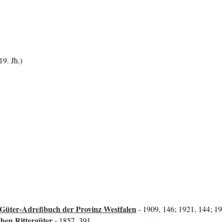
19. Jh.)
Güter-Adreßbuch der Provinz Westfalen
- 1909, 146; 1921, 144; 1
hen Rittergüter
- 1857, 391