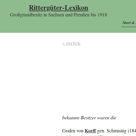
Rittergüter-Lexikon
Großgrundbesitz in Sachsen und Preußen bis 1918
Start &
« zurück
bekannte Besitzer waren die
Korff
Grafen von
gen. Schmising (184