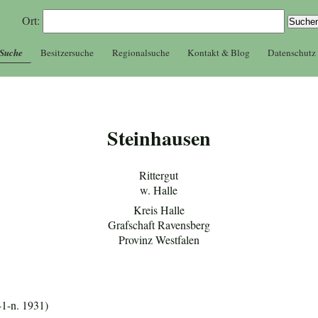
Ort:
 Suche
Besitzersuche
Regionalsuche
Kontakt & Blog
Datenschutz
Steinhausen
Rittergut
w. Halle
Kreis Halle
Grafschaft Ravensberg
Provinz Westfalen
1-n. 1931)