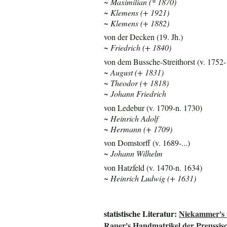
~ Maximilian (* 1870)
~ Klemens (+ 1921)
~ Klemens (+ 1882)
von der Decken (19. Jh.)
~ Friedrich (+ 1840)
von dem Bussche-Streithorst (v. 1752-
~ August (+ 1831)
~ Theodor (+ 1818)
~ Johann Friedrich
von Ledebur (v. 1709-n. 1730)
~ Heinrich Adolf
~ Hermann (+ 1709)
von Domstorff (v. 1689-...)
~ Johann Wilhelm
von Hatzfeld (v. 1470-n. 1634)
~ Heinrich Ludwig (+ 1631)
statistische Literatur:
Niekammer's 
Rauer's Handmatrikel der Preussisc