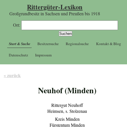
Rittergüter-Lexikon
Großgrundbesitz in Sachsen und Preußen bis 1918
Ort:
Start & Suche
Besitzersuche
Regionalsuche
Kontakt & Blog
Datenschutz
Impressum
« zurück
Neuhof (Minden)
Rittergut Neuhoff
Heimsen, s. Stolzenau
Kreis Minden
Fürstentum Minden