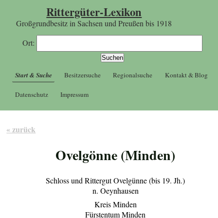
Rittergüter-Lexikon
Großgrundbesitz in Sachsen und Preußen bis 1918
Ort:
Start & Suche
Besitzersuche
Regionalsuche
Kontakt & Blog
Datenschutz
Impressum
« zurück
Ovelgönne (Minden)
Schloss und Rittergut Ovelgünne (bis 19. Jh.)
n. Oeynhausen
Kreis Minden
Fürstentum Minden