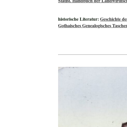
Statist. Handbuch der Landwirthsc
historische Literatur:
Geschichte de
Gothaisches Genealogisches Tasche