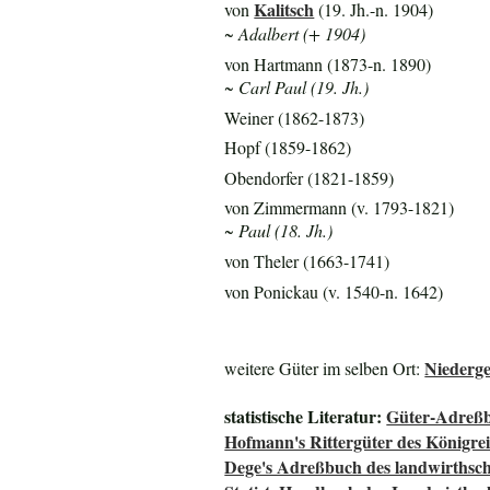
Kalitsch
von
(19. Jh.-n. 1904)
~ Adalbert (+ 1904)
von Hartmann (1873-n. 1890)
~ Carl Paul (19. Jh.)
Weiner (1862-1873)
Hopf (1859-1862)
Obendorfer (1821-1859)
von Zimmermann (v. 1793-1821)
~ Paul (18. Jh.)
von Theler (1663-1741)
von Ponickau (v. 1540-n. 1642)
Niederge
weitere Güter im selben Ort:
statistische Literatur:
Güter-Adreßb
Hofmann's Rittergüter des Königre
Dege's Adreßbuch des landwirthsch