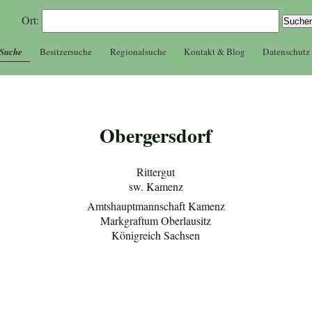
Ort:
 Suche
Besitzersuche
Regionalsuche
Kontakt & Blog
Datenschutz
Obergersdorf
Rittergut
sw. Kamenz
Amtshauptmannschaft Kamenz
Markgraftum Oberlausitz
Königreich Sachsen