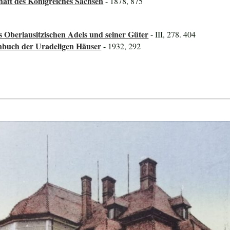
haft des Königreiches Sachsen
- 1878, 875
s Oberlausitzischen Adels und seiner Güter
- III, 278. 404
nbuch der Uradeligen Häuser
- 1932, 292