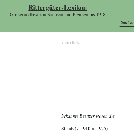
Rittergüter-Lexikon
Großgrundbesitz in Sachsen und Preußen bis 1918
Start &
« zurück
bekannte Besitzer waren die
Strauß (v. 1910-n. 1925)