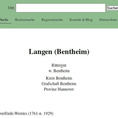
Ort:
 Suche
Besitzersuche
Regionalsuche
Kontakt & Blog
Datenschutz
Langen (Bentheim)
Rittergut
w. Bentheim
Kreis Bentheim
Grafschaft Bentheim
Provinz Hannover
verförde-Werries (1761-n. 1929)