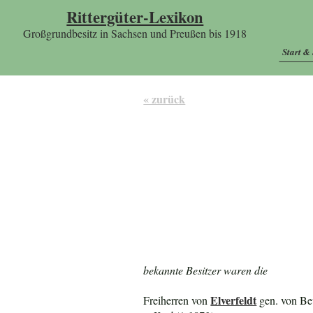
Rittergüter-Lexikon
Großgrundbesitz in Sachsen und Preußen bis 1918
Start &
« zurück
bekannte Besitzer waren die
Elverfeldt
Freiherren von
gen. von Be