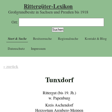
Rittergüter-Lexikon
Großgrundbesitz in Sachsen und Preußen bis 1918
Ort:
Start & Suche
Besitzersuche
Regionalsuche
Kontakt & Blog
Datenschutz
Impressum
« zurück
Tunxdorf
Rittergut (bis 19. Jh.)
w. Papenburg
Kreis Aschendorf
Herzogtum Arenberg-Meppen