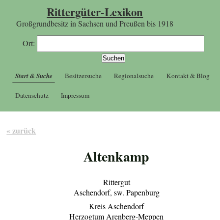
Rittergüter-Lexikon
Großgrundbesitz in Sachsen und Preußen bis 1918
Ort:
Start & Suche
Besitzersuche
Regionalsuche
Kontakt & Blog
Datenschutz
Impressum
« zurück
Altenkamp
Rittergut
Aschendorf, sw. Papenburg
Kreis Aschendorf
Herzogtum Arenberg-Meppen