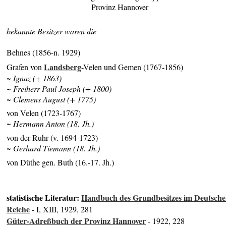
Provinz Hannover
bekannte Besitzer waren die
Behnes (1856-n. 1929)
Landsberg
Grafen von
-Velen und Gemen (1767-1856)
~ Ignaz (+ 1863)
~ Freiherr Paul Joseph (+ 1800)
~ Clemens August (+ 1775)
von Velen (1723-1767)
~ Hermann Anton (18. Jh.)
von der Ruhr (v. 1694-1723)
~ Gerhard Tiemann (18. Jh.)
von Düthe gen. Buth (16.-17. Jh.)
statistische Literatur:
Handbuch des Grundbesitzes im Deutsch
Reiche
- I, XIII, 1929, 281
Güter-Adreßbuch der Provinz Hannover
- 1922, 228