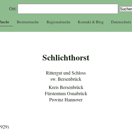
Ort:
 Suche
Besitzersuche
Regionalsuche
Kontakt & Blog
Datenschutz
Schlichthorst
Rittergut und Schloss
sw. Bersenbrück
Kreis Bersenbrück
Fürstentum Osnabrück
Provinz Hannover
1929)