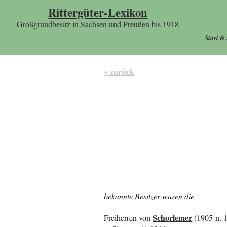
Rittergüter-Lexikon
Großgrundbesitz in Sachsen und Preußen bis 1918
Start &
« zurück
bekannte Besitzer waren die
Schorlemer
Freiherren von
(1905-n. 