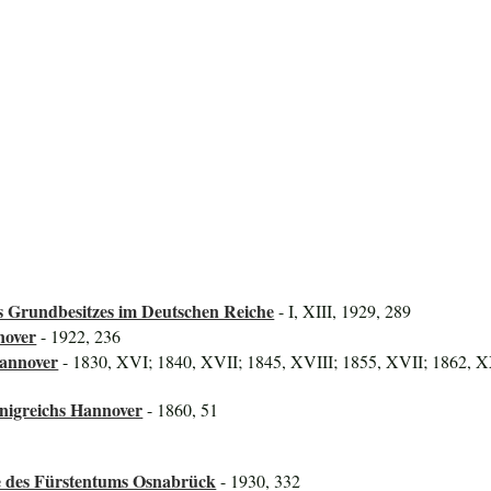
 Grundbesitzes im Deutschen Reiche
- I, XIII, 1929, 289
nover
- 1922, 236
Hannover
- 1830, XVI; 1840, XVII; 1845, XVIII; 1855, XVII; 1862, X
önigreichs Hannover
- 1860, 51
ze des Fürstentums Osnabrück
- 1930, 332