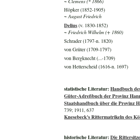
~
Clemens (* 1866)
Höpker (1852-1905)
~ August Friedrich
Delius
(v. 1830-1852)
~ Friedrich Wilhelm (+ 1860)
Schrader (1797-n. 1820)
von Grüter (1709-1797)
von Bergknecht (...-1709)
von Hetterscheid (1616-n. 1697)
statistische Literatur:
Handbuch des
Güter-Adreßbuch der Provinz Han
Staatshandbuch über die Provinz 
739; 1911, 637
Knesebeck's Rittermatrikeln des K
historische Literatur:
Die Rittersit