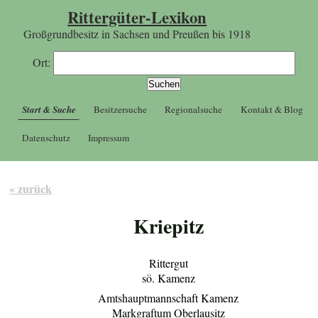
Rittergüter-Lexikon
Großgrundbesitz in Sachsen und Preußen bis 1918
Ort:
Start & Suche
Besitzersuche
Regionalsuche
Kontakt & Blog
Datenschutz
Impressum
« zurück
Kriepitz
Rittergut
sö. Kamenz
Amtshauptmannschaft Kamenz
Markgraftum Oberlausitz