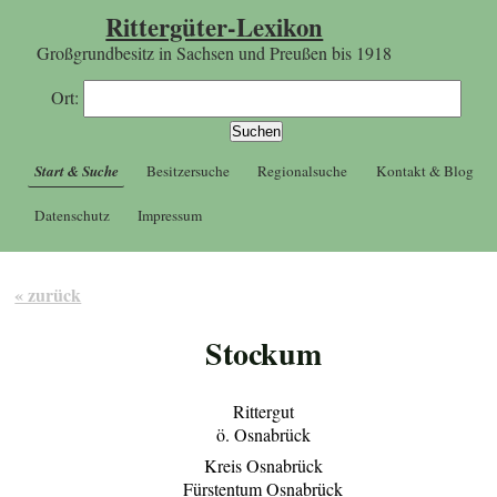
Rittergüter-Lexikon
Großgrundbesitz in Sachsen und Preußen bis 1918
Ort:
Start & Suche
Besitzersuche
Regionalsuche
Kontakt & Blog
Datenschutz
Impressum
« zurück
Stockum
Rittergut
ö. Osnabrück
Kreis Osnabrück
Fürstentum Osnabrück