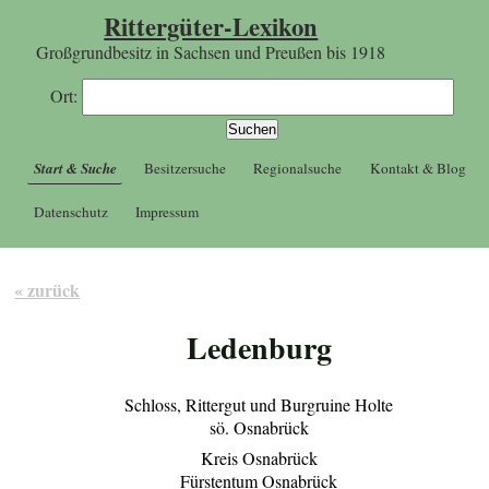
Rittergüter-Lexikon
Großgrundbesitz in Sachsen und Preußen bis 1918
Ort:
Start & Suche
Besitzersuche
Regionalsuche
Kontakt & Blog
Datenschutz
Impressum
« zurück
Ledenburg
Schloss, Rittergut und Burgruine Holte
sö. Osnabrück
Kreis Osnabrück
Fürstentum Osnabrück