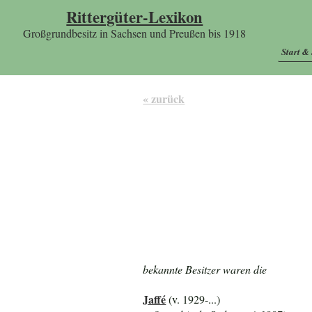
Rittergüter-Lexikon
Großgrundbesitz in Sachsen und Preußen bis 1918
Start &
« zurück
bekannte Besitzer waren die
Jaffé
(v. 1929-...)