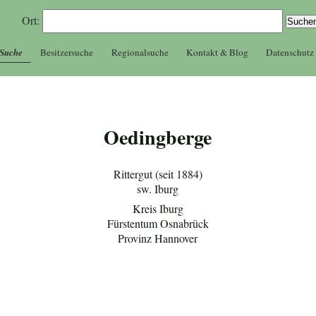
Ort:
 Suche
Besitzersuche
Regionalsuche
Kontakt & Blog
Datenschutz
Oedingberge
Rittergut (seit 1884)
sw. Iburg
Kreis Iburg
Fürstentum Osnabrück
Provinz Hannover