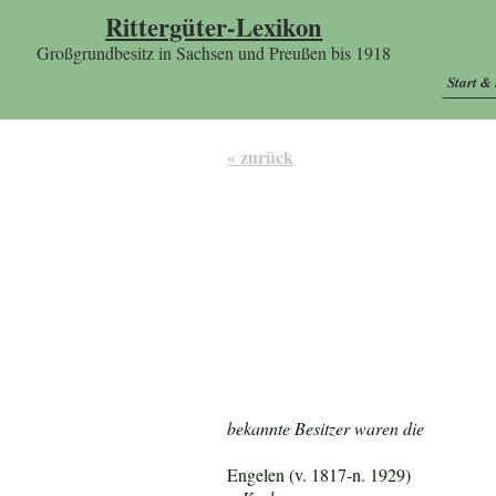
Rittergüter-Lexikon
Großgrundbesitz in Sachsen und Preußen bis 1918
Start &
« zurück
bekannte Besitzer waren die
Engelen (v. 1817-n. 1929)