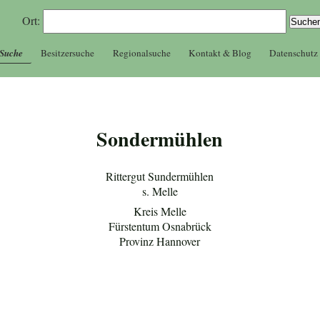
Ort:
 Suche
Besitzersuche
Regionalsuche
Kontakt & Blog
Datenschutz
Sondermühlen
Rittergut Sundermühlen
s. Melle
Kreis Melle
Fürstentum Osnabrück
Provinz Hannover