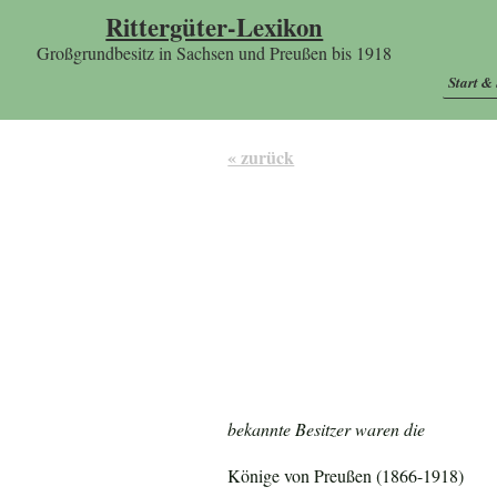
Rittergüter-Lexikon
Großgrundbesitz in Sachsen und Preußen bis 1918
Start &
« zurück
bekannte Besitzer waren die
Könige von Preußen (1866-1918)