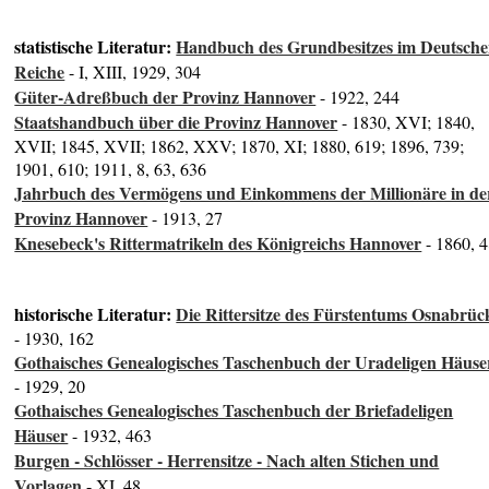
statistische Literatur:
Handbuch des Grundbesitzes im Deutsch
Reiche
- I, XIII, 1929, 304
Güter-Adreßbuch der Provinz Hannover
- 1922, 244
Staatshandbuch über die Provinz Hannover
- 1830, XVI; 1840,
XVII; 1845, XVII; 1862, XXV; 1870, XI; 1880, 619; 1896, 739;
1901, 610; 1911, 8, 63, 636
Jahrbuch des Vermögens und Einkommens der Millionäre in de
Provinz Hannover
- 1913, 27
Knesebeck's Rittermatrikeln des Königreichs Hannover
- 1860, 
historische Literatur:
Die Rittersitze des Fürstentums Osnabrüc
- 1930, 162
Gothaisches Genealogisches Taschenbuch der Uradeligen Häuse
- 1929, 20
Gothaisches Genealogisches Taschenbuch der Briefadeligen
Häuser
- 1932, 463
Burgen - Schlösser - Herrensitze - Nach alten Stichen und
Vorlagen
- XI, 48