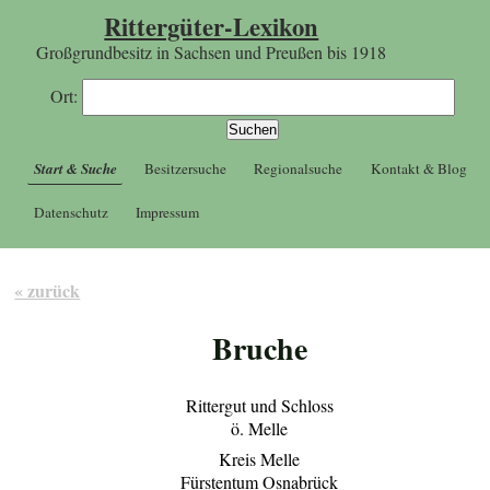
Rittergüter-Lexikon
Großgrundbesitz in Sachsen und Preußen bis 1918
Ort:
Start & Suche
Besitzersuche
Regionalsuche
Kontakt & Blog
Datenschutz
Impressum
« zurück
Bruche
Rittergut und Schloss
ö. Melle
Kreis Melle
Fürstentum Osnabrück