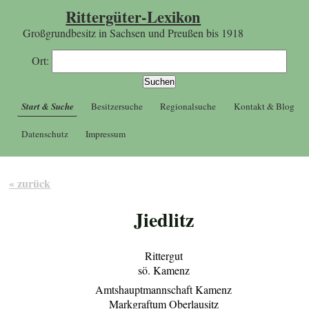
Rittergüter-Lexikon
Großgrundbesitz in Sachsen und Preußen bis 1918
Ort:
Start & Suche
Besitzersuche
Regionalsuche
Kontakt & Blog
Datenschutz
Impressum
« zurück
Jiedlitz
Rittergut
sö. Kamenz
Amtshauptmannschaft Kamenz
Markgraftum Oberlausitz