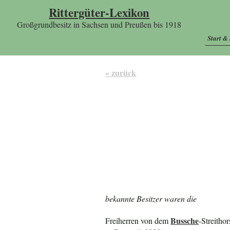
Rittergüter-Lexikon
Großgrundbesitz in Sachsen und Preußen bis 1918
Start &
« zurück
bekannte Besitzer waren die
Bussche
Freiherren von dem
-Streitho