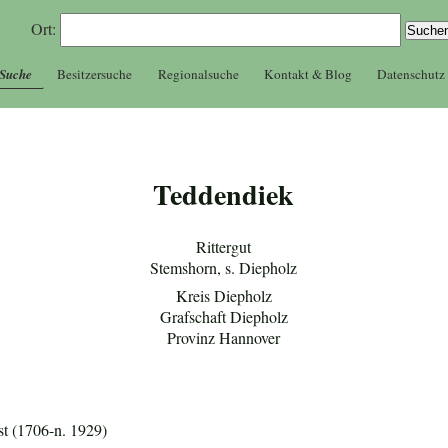
Ort:
 Suche
Besitzersuche
Regionalsuche
Kontakt & Blog
Datenschutz
Teddendiek
Rittergut
Stemshorn, s. Diepholz
Kreis Diepholz
Grafschaft Diepholz
Provinz Hannover
rst (1706-n. 1929)