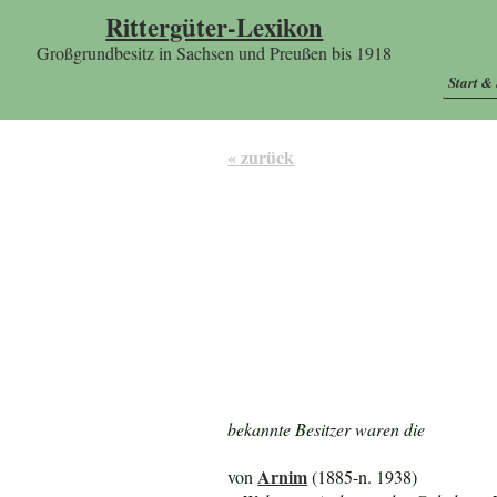
Rittergüter-Lexikon
Großgrundbesitz in Sachsen und Preußen bis 1918
Start &
« zurück
bekannte Besitzer waren die
Arnim
von
(1885-n. 1938)