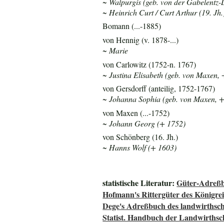
~ Walpurgis (geb. von der Gabelentz-L
~ Heinrich Curt / Curt Arthur (19. Jh.
Bomann (...-1885)
von Hennig (v. 1878-...)
~ Marie
von Carlowitz (1752-n. 1767)
~ Justina Elisabeth (geb. von Maxen,
von Gersdorff (anteilig, 1752-1767)
~ Johanna Sophia (geb. von Maxen, 
von Maxen (...-1752)
~ Johann Georg (+ 1752)
von Schönberg (16. Jh.)
~ Hanns Wolf (+ 1603)
statistische Literatur:
Güter-Adreßb
Hofmann's Rittergüter des Königre
Dege's Adreßbuch des landwirthsch
Statist. Handbuch der Landwirthsc