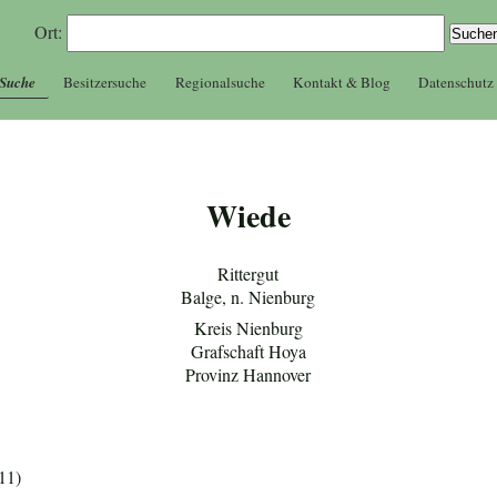
Ort:
 Suche
Besitzersuche
Regionalsuche
Kontakt & Blog
Datenschutz
Wiede
Rittergut
Balge, n. Nienburg
Kreis Nienburg
Grafschaft Hoya
Provinz Hannover
11)