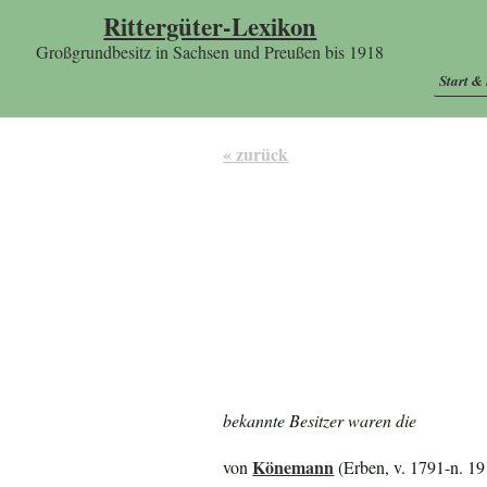
Rittergüter-Lexikon
Großgrundbesitz in Sachsen und Preußen bis 1918
Start &
« zurück
bekannte Besitzer waren die
Könemann
von
(Erben, v. 1791-n. 19