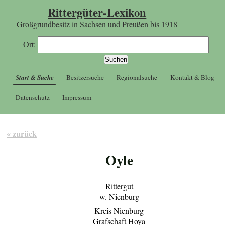
Rittergüter-Lexikon
Großgrundbesitz in Sachsen und Preußen bis 1918
Ort:
Start & Suche
Besitzersuche
Regionalsuche
Kontakt & Blog
Datenschutz
Impressum
« zurück
Oyle
Rittergut
w. Nienburg
Kreis Nienburg
Grafschaft Hoya