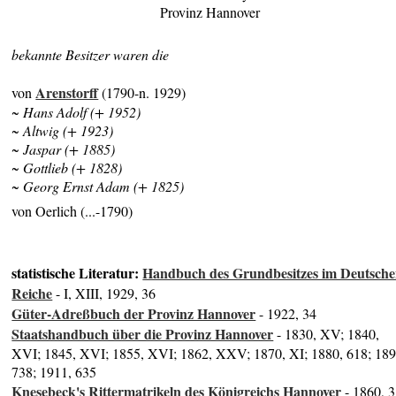
Provinz Hannover
bekannte Besitzer waren die
Arenstorff
von
(1790-n. 1929)
~ Hans Adolf (+ 1952)
~ Altwig (+ 1923)
~ Jaspar (+ 1885)
~ Gottlieb (+ 1828)
~ Georg Ernst Adam (+ 1825)
von Oerlich (...-1790)
statistische Literatur:
Handbuch des Grundbesitzes im Deutsch
Reiche
- I, XIII, 1929, 36
Güter-Adreßbuch der Provinz Hannover
- 1922, 34
Staatshandbuch über die Provinz Hannover
- 1830, XV; 1840,
XVI; 1845, XVI; 1855, XVI; 1862, XXV; 1870, XI; 1880, 618; 189
738; 1911, 635
Knesebeck's Rittermatrikeln des Königreichs Hannover
- 1860, 