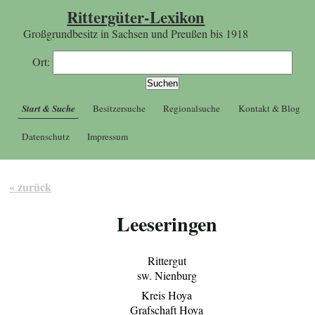
Rittergüter-Lexikon
Großgrundbesitz in Sachsen und Preußen bis 1918
Ort:
Start & Suche
Besitzersuche
Regionalsuche
Kontakt & Blog
Datenschutz
Impressum
« zurück
Leeseringen
Rittergut
sw. Nienburg
Kreis Hoya
Grafschaft Hoya